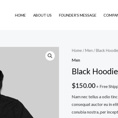
HOME
ABOUT US
FOUNDER’S MESSAGE
COMPAN
Black
Home
/
Men
/ Black Hoodi
Hoodie
Men
quantity
Black Hoodie
$
150.00
+ Free Ship
Nam nec tellus a odio tinc
consequat auctor eu in elit
conubia nostra, per incept