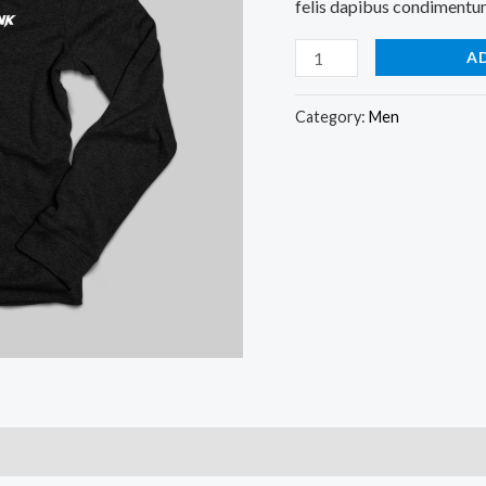
felis dapibus condimentum
A
Category:
Men
)