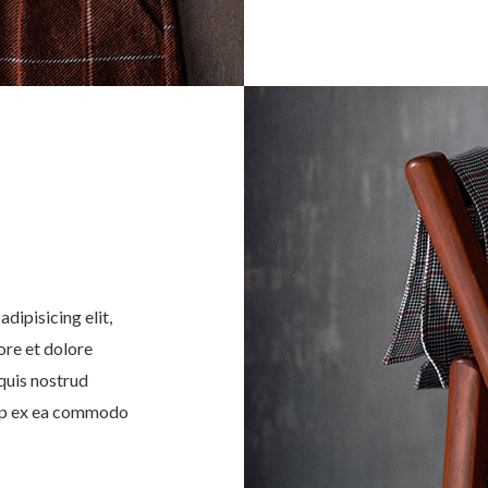
dipisicing elit,
ore et dolore
quis nostrud
quip ex ea commodo