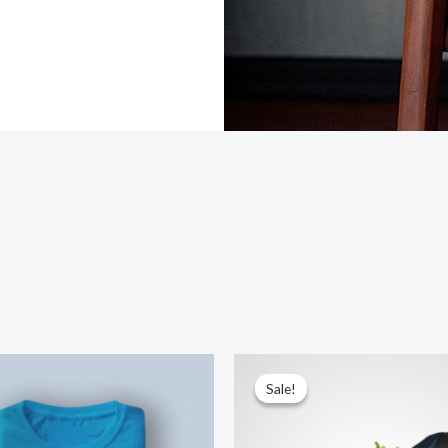
Sale!
Sale!