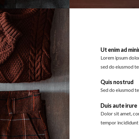
Ut enim ad min
Lorem ipsum dolor 
sed do eiusmod te
Quis nostrud
Sed do eiusmod te
Duis aute irure
Dolor sit amet, co
tempor incididunt 