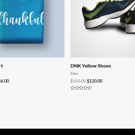
rt
DNK Yellow Shoes
Men
46.00
$
150.00
$
120.00
Rated
0
out
of
5