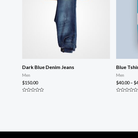
Dark Blue Denim Jeans
Blue Tshi
Men
Men
$
150.00
$
40.00
–
$
Rated
Rated
0
0
out
out
of
of
5
5